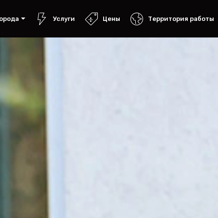
орода
Услуги
Цены
Территория работы